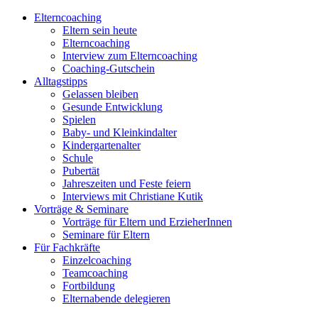
Elterncoaching
Eltern sein heute
Elterncoaching
Interview zum Elterncoaching
Coaching-Gutschein
Alltagstipps
Gelassen bleiben
Gesunde Entwicklung
Spielen
Baby- und Kleinkindalter
Kindergartenalter
Schule
Pubertät
Jahreszeiten und Feste feiern
Interviews mit Christiane Kutik
Vorträge & Seminare
Vorträge für Eltern und ErzieherInnen
Seminare für Eltern
Für Fachkräfte
Einzelcoaching
Teamcoaching
Fortbildung
Elternabende delegieren