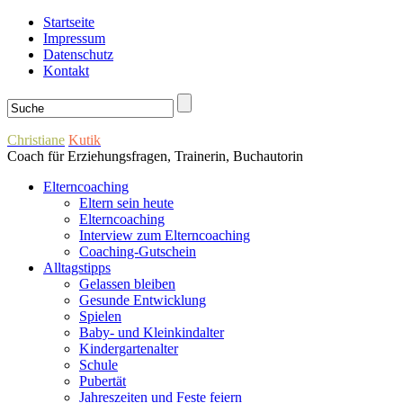
Startseite
Impressum
Datenschutz
Kontakt
Christiane
Kutik
Coach für Erziehungsfragen, Trainerin, Buchautorin
Elterncoaching
Eltern sein heute
Elterncoaching
Interview zum Elterncoaching
Coaching-Gutschein
Alltagstipps
Gelassen bleiben
Gesunde Entwicklung
Spielen
Baby- und Kleinkindalter
Kindergartenalter
Schule
Pubertät
Jahreszeiten und Feste feiern