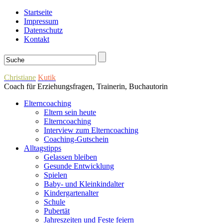
Startseite
Impressum
Datenschutz
Kontakt
Christiane
Kutik
Coach für Erziehungsfragen, Trainerin, Buchautorin
Elterncoaching
Eltern sein heute
Elterncoaching
Interview zum Elterncoaching
Coaching-Gutschein
Alltagstipps
Gelassen bleiben
Gesunde Entwicklung
Spielen
Baby- und Kleinkindalter
Kindergartenalter
Schule
Pubertät
Jahreszeiten und Feste feiern