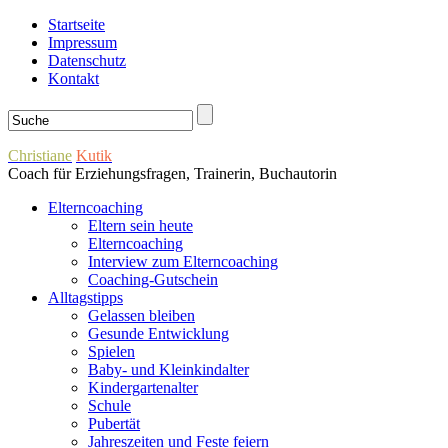
Startseite
Impressum
Datenschutz
Kontakt
Christiane
Kutik
Coach für Erziehungsfragen, Trainerin, Buchautorin
Elterncoaching
Eltern sein heute
Elterncoaching
Interview zum Elterncoaching
Coaching-Gutschein
Alltagstipps
Gelassen bleiben
Gesunde Entwicklung
Spielen
Baby- und Kleinkindalter
Kindergartenalter
Schule
Pubertät
Jahreszeiten und Feste feiern