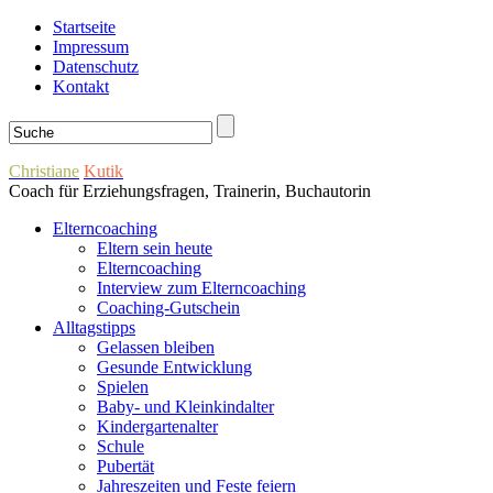
Startseite
Impressum
Datenschutz
Kontakt
Christiane
Kutik
Coach für Erziehungsfragen, Trainerin, Buchautorin
Elterncoaching
Eltern sein heute
Elterncoaching
Interview zum Elterncoaching
Coaching-Gutschein
Alltagstipps
Gelassen bleiben
Gesunde Entwicklung
Spielen
Baby- und Kleinkindalter
Kindergartenalter
Schule
Pubertät
Jahreszeiten und Feste feiern