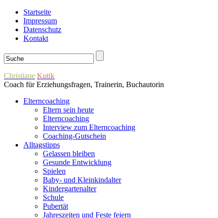
Startseite
Impressum
Datenschutz
Kontakt
Christiane
Kutik
Coach für Erziehungsfragen, Trainerin, Buchautorin
Elterncoaching
Eltern sein heute
Elterncoaching
Interview zum Elterncoaching
Coaching-Gutschein
Alltagstipps
Gelassen bleiben
Gesunde Entwicklung
Spielen
Baby- und Kleinkindalter
Kindergartenalter
Schule
Pubertät
Jahreszeiten und Feste feiern